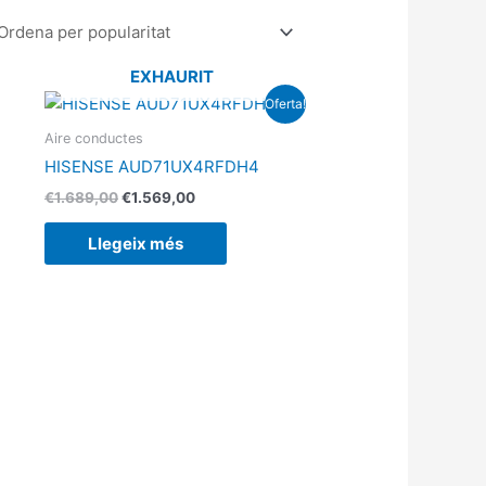
EXHAURIT
El
El
Oferta!
preu
preu
original
actual
Aire conductes
era:
és:
HISENSE AUD71UX4RFDH4
€1.689,00.
€1.569,00.
€
1.689,00
€
1.569,00
Llegeix més