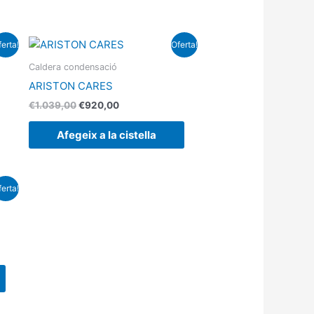
El
El
erta!
Oferta!
preu
preu
original
actual
Caldera condensació
era:
és:
ARISTON CARES
€1.039,00.
€920,00.
€
1.039,00
€
920,00
Afegeix a la cistella
erta!