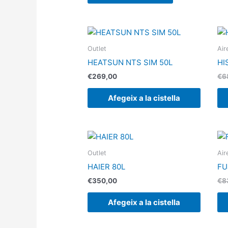
Outlet
Air
HEATSUN NTS SIM 50L
HI
€
269,00
€
6
Afegeix a la cistella
Outlet
Air
HAIER 80L
FU
€
350,00
€
8
Afegeix a la cistella