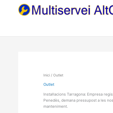
Vés
al
contingut
Ordenat
per
valoració
mitjana
Inici
/ Outlet
Outlet
Instal·lacions Tarragona: Empresa regis
Penedès, demana pressupost a les nostr
manteniment.