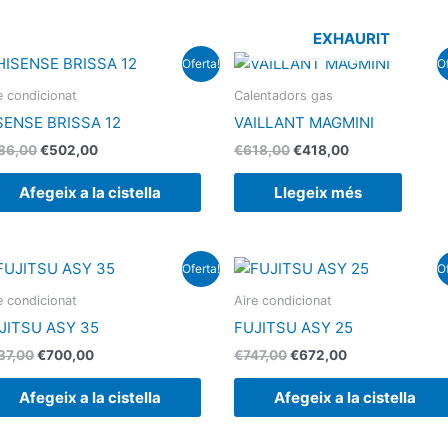
EXHAURIT
El
El
El
El
Oferta!
Of
preu
preu
preu
preu
original
actual
original
actual
e condicionat
Calentadors gas
era:
és:
era:
és:
SENSE BRISSA 12
VAILLANT MAGMINI
€686,00.
€502,00.
€618,00.
€418,00.
86,00
€
502,00
€
618,00
€
418,00
Afegeix a la cistella
Llegeix més
El
El
El
El
Oferta!
Of
preu
preu
preu
preu
original
actual
original
actual
e condicionat
Aire condicionat
era:
és:
era:
és:
JITSU ASY 35
FUJITSU ASY 25
€837,00.
€700,00.
€747,00.
€672,00.
37,00
€
700,00
€
747,00
€
672,00
Afegeix a la cistella
Afegeix a la cistella