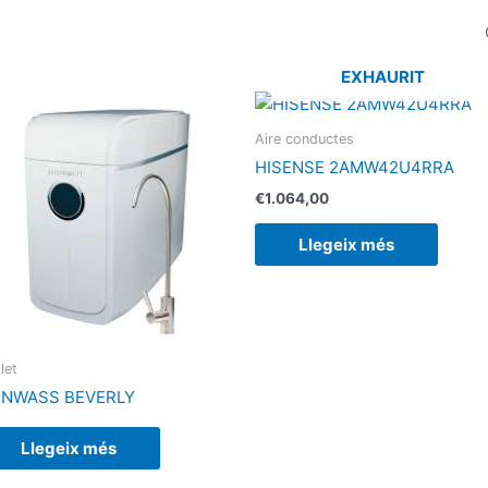
EXHAURIT
Aire conductes
HISENSE 2AMW42U4RRA
€
1.064,00
Llegeix més
let
INWASS BEVERLY
Llegeix més