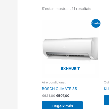
S'estan mostrant 11 resultats
El
El
Oferta!
preu
preu
original
actual
era:
és:
€621,00.
€507,00.
EXHAURIT
Aire condicionat
Out
BOSCH CLIMATE 35
KL
€
621,00
€
507,00
Llegeix més