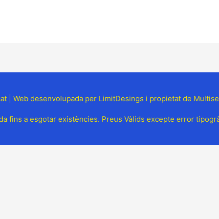
t | Web desenvolupada per LimitDesings i propietat de Multis
a fins a esgotar existències. Preus Vàlids excepte error tipogràf