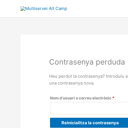
Vés
al
contingut
Obligat
Contrasenya perduda
Heu perdut la contrasenya? Introduïu e
una contrasenya nova.
Nom d'usuari o correu electrònic
*
Reinicialitza la contrasenya