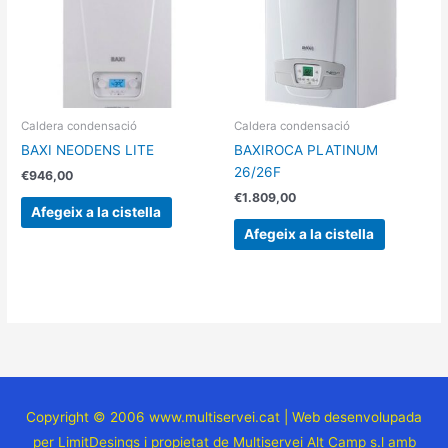
Caldera condensació
Caldera condensació
BAXI NEODENS LITE
BAXIROCA PLATINUM
26/26F
€
946,00
€
1.809,00
Afegeix a la cistella
Afegeix a la cistella
Copyright © 2006 www.multiservei.cat | Web desenvolupada
per LimitDesings i propietat de Multiservei Alt Camp s.l amb