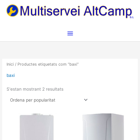
Vés
Menú
al
contingut
principal
Ordenat
per
valoració
mitjana
Inici
/ Productes etiquetats com “baxi”
baxi
S'estan mostrant 2 resultats