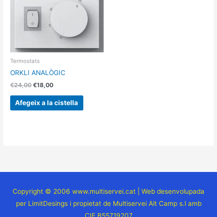
Termostats
ORKLI ANALÒGIC
€
24,00
€
18,00
Afegeix a la cistella
Copyright © 2006 www.multiservei.cat | Web desenvolupada
per LimitDesings i propietat de Multiservei Alt Camp s.l amb
CIF B55719207