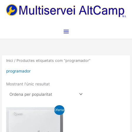
Vés
Menú
al
contingut
principal
Inici
/ Productes etiquetats com “programador”
programador
Mostrant l'únic resultat
El
El
Oferta!
preu
preu
original
actual
era:
és:
€24,00.
€18,00.